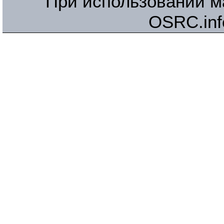
При использовании м
OSRC.inf