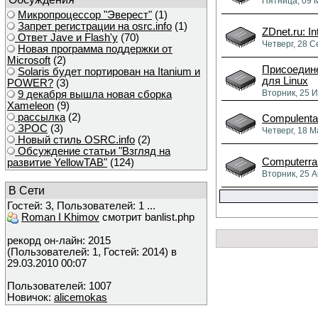
Пятница, 09 
Микропроцессор "Эверест"
(1)
Запрет регистрации на osrc.info
(1)
ZDnet.ru: I
Ответ Javе и Flash'у
(70)
Четверг, 28 С
Новая программа поддержки от
Microsoft
(2)
Присоедине
Solaris будет портирован на Itanium и
для Linux
POWER?
(3)
Вторник, 25 
9 декабря вышла новая сборка
Xameleon
(9)
рассылка
(2)
Compulenta
ЗРОС
(3)
Четверг, 18 М
Новый стиль OSRC.info
(2)
Обсуждение статьи "Взгляд на
Computerra
развитие YellowTAB"
(124)
Вторник, 25 
В Сети
Гостей: 3, Пользователей: 1 ...
Roman I Khimov
смотрит banlist.php
рекорд он-лайн: 2015
(Пользователей: 1, Гостей: 2014) в
29.03.2010 00:07
Пользователей: 1007
Новичок:
alicemokas