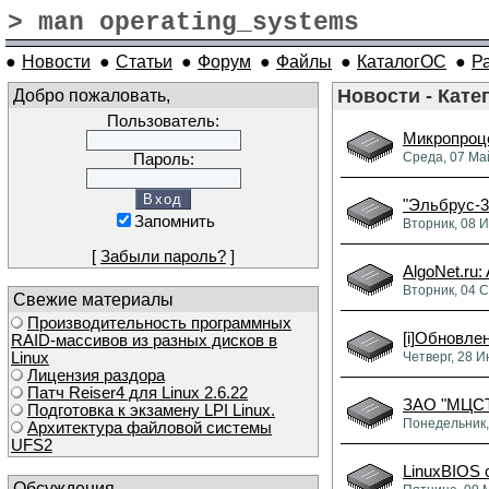
> man operating_systems
●
Новости
●
Статьи
●
Форум
●
Файлы
●
КаталогОС
●
Р
Добро пожаловать,
Новости - Кате
Пользователь:
Микропроце
Среда, 07 Ма
Пароль:
"Эльбрус-3
Запомнить
Вторник, 08 
[
Забыли пароль?
]
AlgoNet.ru
Вторник, 04 
Свежие материалы
Производительность программных
[i]Обновлен
RAID-массивов из разных дисков в
Linux
Четверг, 28 И
Лицензия раздора
Патч Reiser4 для Linux 2.6.22
ЗАО "МЦСТ"
Подготовка к экзамену LPI Linux.
Понедельник,
Архитектура файловой системы
UFS2
LinuxBIOS 
Обсуждения