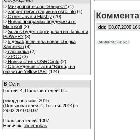
Микропроцессор "Эверест"
(1)
Запрет регистрации на osrc.info
(1)
Коммента
Ответ Javе и Flash'у
(70)
Новая программа поддержки от
Microsoft
(2)
ddc
|08.07.2008 16:
Solaris будет портирован на Itanium и
POWER?
(3)
9 декабря вышла новая сборка
Комментарии: 523
Xameleon
(9)
рассылка
(2)
ЗРОС
(3)
Новый стиль OSRC.info
(2)
Обсуждение статьи "Взгляд на
развитие YellowTAB"
(124)
В Сети
Гостей: 4, Пользователей: 0 ...
рекорд он-лайн: 2015
(Пользователей: 1, Гостей: 2014) в
29.03.2010 00:07
Пользователей: 1007
Новичок:
alicemokas