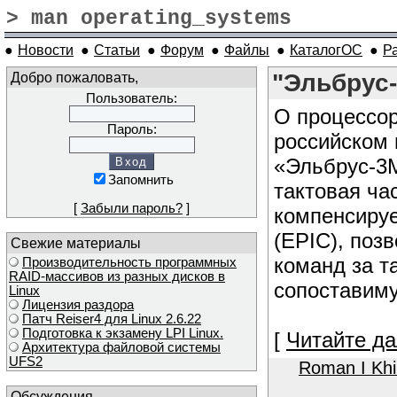
> man operating_systems
●
Новости
●
Статьи
●
Форум
●
Файлы
●
КаталогОС
●
Р
Добро пожаловать,
"Эльбрус
Пользователь:
О процессор
Пароль:
российском
«Эльбрус-3М
Запомнить
тактовая ча
[
Забыли пароль?
]
компенсируе
(EPIC), поз
Свежие материалы
команд за т
Производительность программных
RAID-массивов из разных дисков в
сопоставиму
Linux
Лицензия раздора
Патч Reiser4 для Linux 2.6.22
Подготовка к экзамену LPI Linux.
[
Читайте да
Архитектура файловой системы
UFS2
Roman I Kh
Обсуждения