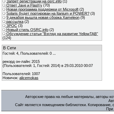
Запрет регистрации на osrc.info
(1)
Ответ Javе и Flash'у
(70)
Новая программа поддержки от Microsoft
(2)
Solaris будет портирован на Itanium и POWER?
(3)
9 декабря вышла новая сборка Xameleon
(9)
рассылка
(2)
ЗРОС
(3)
Новый стиль OSRC.info
(2)
Обсуждение статьи "Взгляд на развитие YellowTAB"
(124)
В Сети
Гостей: 4, Пользователей: 0 ...
рекорд он-лайн: 2015
(Пользователей: 1, Гостей: 2014) в 29.03.2010 00:07
Пользователей: 1007
Новичок:
alicemokas
Авторские права на любые материалы, авторы кот
Ав
Сайт является помещением библиотеки. Копирование, с
При 