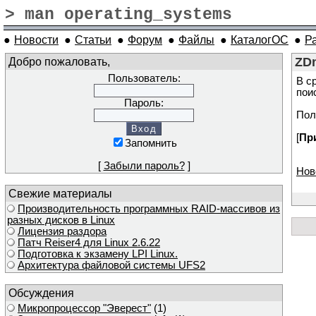
> man operating_systems
●
Новости
●
Статьи
●
Форум
●
Файлы
●
КаталогОС
●
Р
Добро пожаловать,
ZDn
Пользователь:
В с
пои
Пароль:
Пол
[
Пр
Запомнить
[
Забыли пароль?
]
Нов
Свежие материалы
Производительность программных RAID-массивов из
разных дисков в Linux
Лицензия раздора
Патч Reiser4 для Linux 2.6.22
Подготовка к экзамену LPI Linux.
Архитектура файловой системы UFS2
Обсуждения
Микропроцессор "Эверест"
(1)