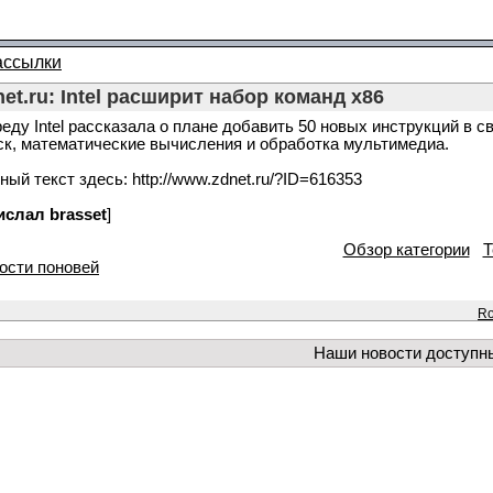
ассылки
et.ru: Intel расширит набор команд х86
реду Intel рассказала о плане добавить 50 новых инструкций в с
ск, математические вычисления и обработка мультимедиа.
ный текст здесь: http://www.zdnet.ru/?ID=616353
ислал brasset
]
Обзор категории
Т
ости поновей
Ro
Наши новости доступн