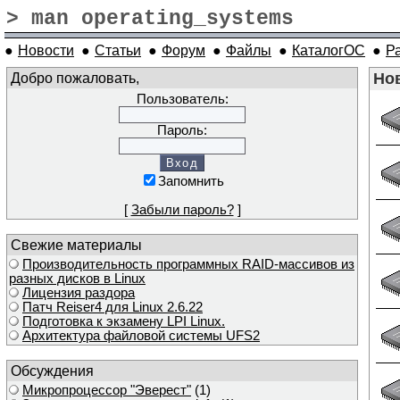
> man operating_systems
●
Новости
●
Статьи
●
Форум
●
Файлы
●
КаталогОС
●
Р
Добро пожаловать,
Нов
Пользователь:
Пароль:
Запомнить
[
Забыли пароль?
]
Свежие материалы
Производительность программных RAID-массивов из
разных дисков в Linux
Лицензия раздора
Патч Reiser4 для Linux 2.6.22
Подготовка к экзамену LPI Linux.
Архитектура файловой системы UFS2
Обсуждения
Микропроцессор "Эверест"
(1)