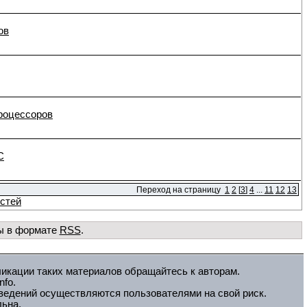
ов
роцессоров
C
Переход на страницу
1
2
[
3
]
4
...
11
12
13
стей
ы в формате
RSS
.
ликации таких материалов обращайтесь к авторам.
fo.
зведений осуществляются пользователями на свой риск.
льна.