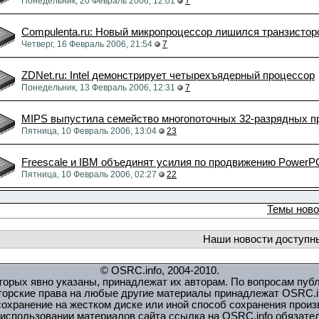
Понедельник, 20 Февраль 2006, 12:01
7
Compulenta.ru: Новый микропроцессор лишился транзистор
Четверг, 16 Февраль 2006, 21:54
7
ZDNet.ru: Intel демонстрирует четырехъядерный процессор
Понедельник, 13 Февраль 2006, 12:31
7
MIPS выпустила семейство многопоточных 32-разрядных п
Пятница, 10 Февраль 2006, 13:04
23
Freescale и IBM объединят усилия по продвижению PowerP
Пятница, 10 Февраль 2006, 02:27
22
Темы ново
Наши новости доступн
© OSRC.info, 2004-2010.
орых явно указаны, принадлежат их авторам. По вопросам пуб
торские права на любые другие материалы принадлежат OSRC.in
охранение на жестком диске или иной способ сохранения прои
использовании материалов сайта ссылка на OSRC.info обязате