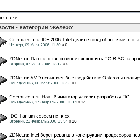
ассылки
ости - Категории 'Железо'
Compulenta.ru: IDF 2006: Intel делится подробностями о но
Четверг, 09 Март 2006, 11:30
0
ZDNet.ru: Партнерство позволит исполнять ПО RISC на проц
Вторник, 07 Март 2006, 18:17
0
ZDNet.ru: AMD повышает быстродействие Opteron и планир
Понедельник, 06 Март 2006, 13:51
0
Compulenta.ru: Новый имитатор ускорит разработку ПО
Понедельник, 27 Февраль 2006, 18:14
24
IDC: Itanium совсем не плох
Вторник, 21 Февраль 2006, 13:54
20
ZDNet.ru: Intel берет реванш в конструкции процессоров но