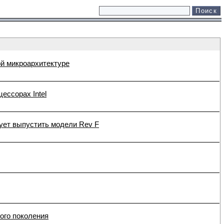
вой микроархитектуре
ессорах Intel
ует выпустить модели Rev F
вого поколения