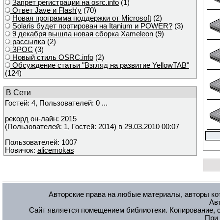
Запрет регистрации на osrc.info
(1)
Ответ Javе и Flash'у
(70)
Новая программа поддержки от Microsoft
(2)
Solaris будет портирован на Itanium и POWER?
(3)
9 декабря вышла новая сборка Xameleon
(9)
рассылка
(2)
ЗРОС
(3)
Новый стиль OSRC.info
(2)
Обсуждение статьи "Взгляд на развитие YellowTAB"
(124)
В Сети
Гостей: 4, Пользователей: 0 ...
рекорд он-лайн: 2015
(Пользователей: 1, Гостей: 2014) в 29.03.2010 00:07
Пользователей: 1007
Новичок:
alicemokas
Авторские права на любые материалы, авторы кот
Ав
Сайт является помещением библиотеки. Копирование, с
При 