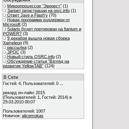
Микропроцессор "Эверест"
(1)
Запрет регистрации на osrc.info
(1)
Ответ Javе и Flash'у
(70)
Новая программа поддержки от
Microsoft
(2)
Solaris будет портирован на Itanium и
POWER?
(3)
9 декабря вышла новая сборка
Xameleon
(9)
рассылка
(2)
ЗРОС
(3)
Новый стиль OSRC.info
(2)
Обсуждение статьи "Взгляд на
развитие YellowTAB"
(124)
В Сети
Гостей: 4, Пользователей: 0 ...
рекорд он-лайн: 2015
(Пользователей: 1, Гостей: 2014) в
29.03.2010 00:07
Пользователей: 1007
Новичок:
alicemokas