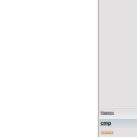
Наверх
cmp