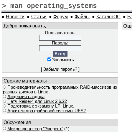
> man operating_systems
●
Новости
●
Статьи
●
Форум
●
Файлы
●
КаталогОС
●
Р
Добро пожаловать,
Ош
Пользователь:
Пароль:
Запомнить
[
Забыли пароль?
]
Свежие материалы
Производительность программных RAID-массивов из
разных дисков в Linux
Лицензия раздора
Патч Reiser4 для Linux 2.6.22
Подготовка к экзамену LPI Linux.
Архитектура файловой системы UFS2
Обсуждения
Микропроцессор "Эверест"
(1)