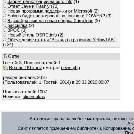
Запрет регистрации на osrc.info
(1)
Ответ Javе и Flash'у
(70)
Новая программа поддержки от Microsoft
(2)
Solaris будет портирован на Itanium и POWER?
(3)
9 декабря вышла новая сборка Xameleon
(9)
рассылка
(2)
ЗРОС
(3)
Новый стиль OSRC.info
(2)
Обсуждение статьи "Взгляд на развитие YellowTAB"
(124)
В Сети
Гостей: 3, Пользователей: 1 ...
Roman I Khimov
смотрит
news.php
рекорд он-лайн: 2015
(Пользователей: 1, Гостей: 2014) в 29.03.2010 00:07
Пользователей: 1007
Новичок:
alicemokas
Авторские права на любые материалы, авторы кот
Ав
Сайт является помещением библиотеки. Копирование, с
При 