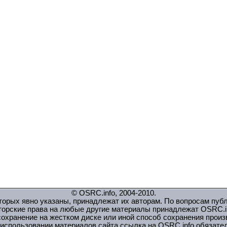
© OSRC.info, 2004-2010.
орых явно указаны, принадлежат их авторам. По вопросам пуб
торские права на любые другие материалы принадлежат OSRC.in
охранение на жестком диске или иной способ сохранения прои
использовании материалов сайта ссылка на OSRC.info обязате