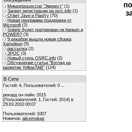
по
Микропроцессор "Эверест"
(1)
Запрет регистрации на osrc.info
(1)
з
Ответ Javе и Flash'у
(70)
Новая программа поддержки от
Microsoft
(2)
Solaris будет портирован на Itanium и
POWER?
(3)
9 декабря вышла новая сборка
Xameleon
(9)
рассылка
(2)
ЗРОС
(3)
Новый стиль OSRC.info
(2)
Обсуждение статьи "Взгляд на
развитие YellowTAB"
(124)
В Сети
Гостей: 4, Пользователей: 0 ...
рекорд он-лайн: 2015
(Пользователей: 1, Гостей: 2014) в
29.03.2010 00:07
Пользователей: 1007
Новичок:
alicemokas