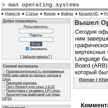
> man operating_systems
●
Новости
●
Статьи
●
Форум
●
Файлы
●
КаталогОС
●
Р
Добро пожаловать,
Вышел Op
Пользователь:
Сегодня оф
Пароль:
ним заверше
графическо
Запомнить
вертексных
[
Забыли пароль?
]
Language бы
Board (ARB)
Свежие материалы
который был
Производительность программных
RAID-массивов из разных дисков в
Linux
Roman I Khi
Лицензия раздора
Патч Reiser4 для Linux 2.6.22
Подготовка к экзамену LPI Linux.
Архитектура файловой системы
UFS2
Коммент
Обсуждения