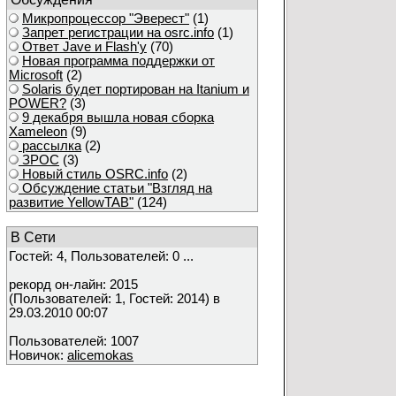
Микропроцессор "Эверест"
(1)
Запрет регистрации на osrc.info
(1)
Ответ Javе и Flash'у
(70)
Новая программа поддержки от
Microsoft
(2)
Solaris будет портирован на Itanium и
POWER?
(3)
9 декабря вышла новая сборка
Xameleon
(9)
рассылка
(2)
ЗРОС
(3)
Новый стиль OSRC.info
(2)
Обсуждение статьи "Взгляд на
развитие YellowTAB"
(124)
В Сети
Гостей: 4, Пользователей: 0 ...
рекорд он-лайн: 2015
(Пользователей: 1, Гостей: 2014) в
29.03.2010 00:07
Пользователей: 1007
Новичок:
alicemokas