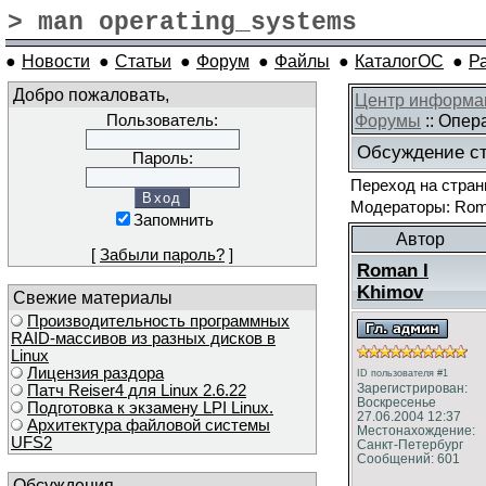
> man operating_systems
●
Новости
●
Статьи
●
Форум
●
Файлы
●
КаталогОС
●
Р
Добро пожаловать,
Центр информа
Форумы
:: Опер
Пользователь:
Обсуждение ст
Пароль:
Переход на стра
Модераторы: Roma
Запомнить
Автор
[
Забыли пароль?
]
Roman I
Khimov
Свежие материалы
Производительность программных
RAID-массивов из разных дисков в
Linux
Лицензия раздора
ID пользователя #1
Зарегистрирован:
Патч Reiser4 для Linux 2.6.22
Воскресенье
Подготовка к экзамену LPI Linux.
27.06.2004 12:37
Архитектура файловой системы
Местонахождение:
UFS2
Санкт-Петербург
Сообщений: 601
Обсуждения