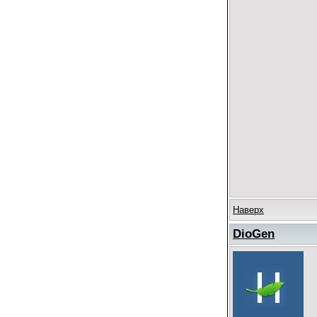
Наверх
DioGen