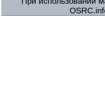
При использовании м
OSRC.inf