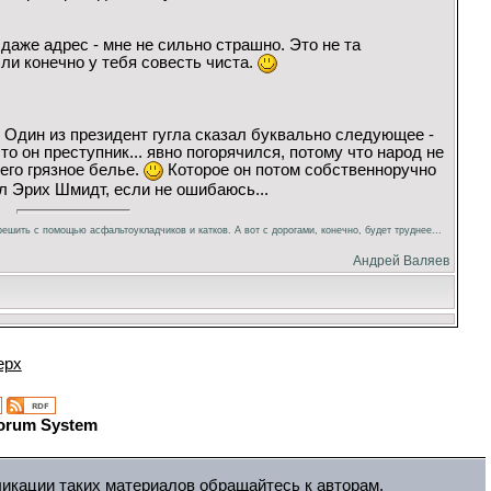
и даже адрес - мне не сильно страшно. Это не та
ли конечно у тебя совесть чиста.
. Один из президент гугла сказал буквально следующее -
 то он преступник... явно погорячился, потому что народ не
его грязное белье.
Которое он потом собственноручно
 Эрих Шмидт, если не ошибаюсь...
ешить с помощью асфальтоукладчиков и катков. А вот с дорогами, конечно, будет труднее...
Андрей Валяев
ерх
orum System
ликации таких материалов обращайтесь к авторам.