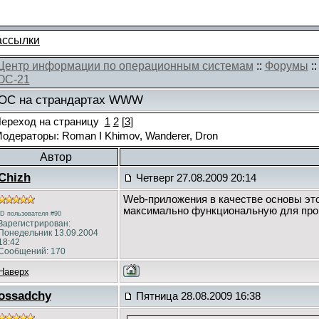
ассылки
Центр информации по операционным системам
::
Форумы
::
ОС-21
ОС на страндартах WWW
ереход на страницу
1
2
[
3
]
одераторы: Roman I Khimov, Wanderer, Dron
Автор
Chizh
Четверг 27.08.2009 20:14
Web-приложения в качестве основы это
максимально функциональную для прогр
ID пользователя #90
Зарегистрирован:
Понедельник 13.09.2004
18:42
Сообщений: 170
Наверх
ossadchy
Пятница 28.08.2009 16:38