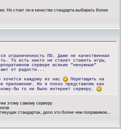
ее. Но стоит ли в качестве стандарта выбирать более
тся ограниченность ПО. Даже не качественная
сть. То есть никто не станет ставить игры,
орпоративном сервере всякие "ненужные"
сают от радости...
о хочется каждому из нас
Перетащить на
ое приложение. Но я плохо представляю как
акому-бы то ни было интернет серверу.
 уже этому самому серверу
логов
текущих стандартах, дело это более чем поправимое...