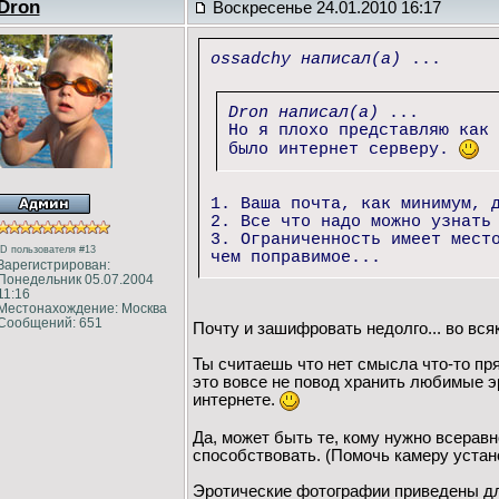
Dron
Воскресенье 24.01.2010 16:17
ossadchy написал(а)
...
Dron написал(а)
...
Но я плохо представляю как 
было интернет серверу.
1. Ваша почта, как минимум, 
2. Все что надо можно узнать
3. Ограниченность имеет мест
ID пользователя #13
чем поправимое...
Зарегистрирован:
Понедельник 05.07.2004
11:16
Местонахождение: Москва
Сообщений: 651
Почту и зашифровать недолго... во всяк
Ты считаешь что нет смысла что-то пря
это вовсе не повод хранить любимые э
интернете.
Да, может быть те, кому нужно всеравн
способствовать. (Помочь камеру устан
Эротические фотографии приведены для