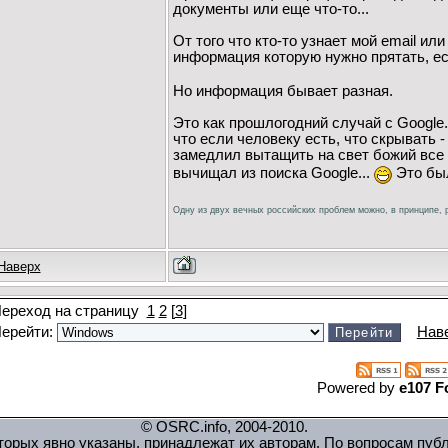
документы или еще что-то...
От того что кто-то узнает мой email ил
информация которую нужно прятать, ес
Но информация бывает разная.
Это как прошлогодний случай с Google
что если человеку есть, что скрывать -
замедлил вытащить на свет божий все 
вычищал из поиска Google...
Это был
Одну из двух вечных российских проблем можно, в принципе, р
Наверх
ереход на страницу
1
2
[
3
]
ерейти:
Нав
Powered by
e107 F
© OSRC.info, 2004-2010.
орых явно указаны, принадлежат их авторам. По вопросам пуб