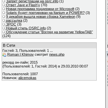
Запрет регистрации на osrc.info
(1)
Ответ Javе и Flash'у
(70)
Новая программа поддержки от Microsoft
(2)
Solaris будет портирован на Itanium и POWER?
(3)
9 декабря вышла новая сборка Xameleon
(9)
рассылка
(2)
ЗРОС
(3)
Новый стиль OSRC.info
(2)
Обсуждение статьи "Взгляд на развитие YellowTAB"
(124)
В Сети
Гостей: 3, Пользователей: 1 ...
Roman I Khimov
смотрит
news.php
рекорд он-лайн: 2015
(Пользователей: 1, Гостей: 2014) в 29.03.2010 00:07
Пользователей: 1007
Новичок:
alicemokas