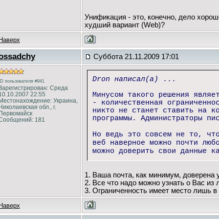
Унификация - это, конечно, дело хорош
худший вариант (Web)?
Наверх
ossadchy
Суббота 21.11.2009 17:01
Dron написал(а)
...
ID пользователя #941
Зарегистрирован: Среда
10.10.2007 22:55
Минусом такого решения являе
Местонахождение: Украина,
- количественная ограниченно
Николаевская обл., г.
никто не станет ставить на к
Первомайск
программы. Администраторы пи
Сообщений: 181
Но ведь это совсем не то, чт
веб наверное можно почти люб
можно доверить свои данные к
1. Ваша почта, как минимум, доверена
2. Все что надо можно узнать о Вас из 
3. Ограниченность имеет место лишь в 
Наверх