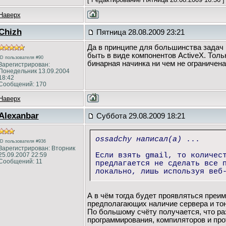
Наверх
Chizh
Пятница 28.08.2009 23:21
Да в принципе для большинства задач 
быть в виде компонентов ActiveX. Толь
ID пользователя #90
бинарная начинка ни чем не ограничена
Зарегистрирован:
Понедельник 13.09.2004
18:42
Сообщений: 170
Наверх
Alexanbar
Суббота 29.08.2009 18:21
ossadchy написал(а)
...
ID пользователя #936
Зарегистрирован: Вторник
25.09.2007 22:59
Если взять gmail, то количес
Сообщений: 11
предлагается не сделать все 
локально, лишь используя веб
А в чём тогда будет проявляться преи
предполагающих наличие сервера и тон
По большому счёту получается, что ра
программирования, компиляторов и про