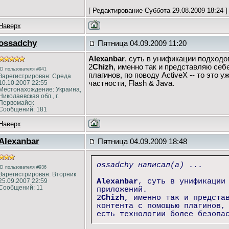
[ Редактирование Суббота 29.08.2009 18:24 ]
Наверх
ossadchy
Пятница 04.09.2009 11:20
Alexanbar
, суть в унификации подходо
2
Chizh
, именно так и представляю себ
ID пользователя #941
плагинов, по поводу ActiveX -- то это 
Зарегистрирован: Среда
10.10.2007 22:55
частности, Flash & Java.
Местонахождение: Украина,
Николаевская обл., г.
Первомайск
Сообщений: 181
Наверх
Alexanbar
Пятница 04.09.2009 18:48
ossadchy написал(а)
...
ID пользователя #936
Зарегистрирован: Вторник
25.09.2007 22:59
Alexanbar
, суть в унификации
Сообщений: 11
приложений.
2
Chizh
, именно так и предста
контента с помощью плагинов,
есть технологии более безопа