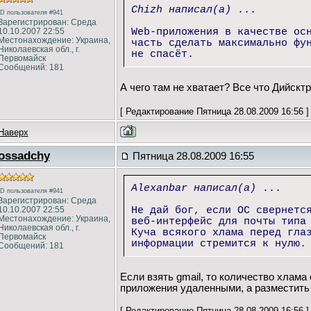
Chizh написал(а)
...
ID пользователя #941
Зарегистрирован: Среда
10.10.2007 22:55
Web-приложения в качестве ос
Местонахождение: Украина,
часть сделать максимально фу
Николаевская обл., г.
не спасёт.
Первомайск
Сообщений: 181
А чего там не хватает? Все что Дийск
[ Редактирование Пятница 28.08.2009 16:56 ]
Наверх
ossadchy
Пятница 28.08.2009 16:55
Alexanbar написал(а)
...
ID пользователя #941
Зарегистрирован: Среда
10.10.2007 22:55
Не дай бог, если ОС свернетс
Местонахождение: Украина,
веб-интерфейс для почты типа
Николаевская обл., г.
Куча всякого хлама перед гла
Первомайск
информации стремится к нулю.
Сообщений: 181
Если взять gmail, то количество хлама
приложения удаленными, а разместить 
[ Редактирование Пятница 28.08.2009 16:56 ]