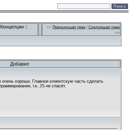
 Концепции ::
<<
Предыдущая тема
|
Следующая тема
>>
Добавил
 очень хорошо. Главное клиентскую часть сделать
аммирования, т.к. JS не спасёт.