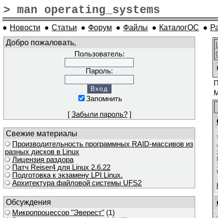
> man operating_systems
●
Новости
●
Статьи
●
Форум
●
Файлы
●
КаталогОС
●
Р
Добро пожаловать,
Пользователь:
Пароль:
П
М
Запомнить
[
Забыли пароль?
]
Свежие материалы
Производительность программных RAID-массивов из
разных дисков в Linux
Лицензия раздора
Патч Reiser4 для Linux 2.6.22
Подготовка к экзамену LPI Linux.
Архитектура файловой системы UFS2
Обсуждения
Микропроцессор "Эверест"
(1)