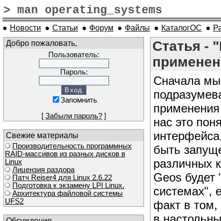
> man operating_systems
●
Новости
●
Статьи
●
Форум
●
Файлы
●
КаталогОС
●
Р
Добро пожаловать,
Статья - 
Пользователь:
применен
Пароль:
Сначала мы
подразумева
Запомнить
применения 
[
Забыли пароль?
]
нас это пон
интерфейса,
Свежие материалы
Производительность программных
быть запуще
RAID-массивов из разных дисков в
различных 
Linux
Лицензия раздора
Geos будет 
Патч Reiser4 для Linux 2.6.22
Подготовка к экзамену LPI Linux.
системах", 
Архитектура файловой системы
UFS2
факт в том,
в настольны
Обсуждения