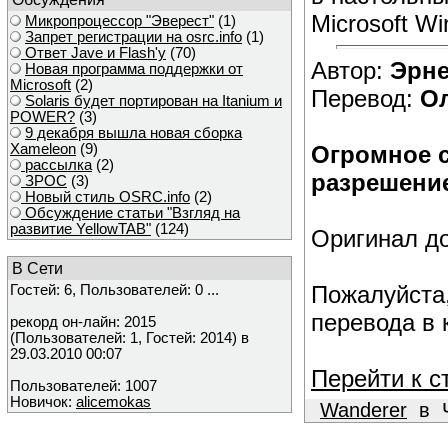
Microsoft Wi
Микропроцессор "Эверест"
(1)
Запрет регистрации на osrc.info
(1)
Ответ Javе и Flash'у
(70)
Автор:
Эрне
Новая программа поддержки от
Microsoft
(2)
Перевод:
Ол
Solaris будет портирован на Itanium и
POWER?
(3)
9 декабря вышла новая сборка
Огромное 
Xameleon
(9)
рассылка
(2)
разрешение
ЗРОС
(3)
Новый стиль OSRC.info
(2)
Обсуждение статьи "Взгляд на
развитие YellowTAB"
(124)
Оригинал д
В Сети
Пожалуйста,
Гостей: 6, Пользователей: 0 ...
перевода в 
рекорд он-лайн: 2015
(Пользователей: 1, Гостей: 2014) в
29.03.2010 00:07
Перейти к с
Пользователей: 1007
Новичок:
alicemokas
Wanderer
в Че