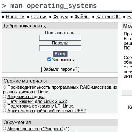
> man operating_systems
●
Новости
●
Статьи
●
Форум
●
Файлы
●
КаталогОС
●
Р
Добро пожаловать,
Moz
Пользователь:
Про
В т
Пароль:
реш
ПО 
Соо
Запомнить
обн
с с
[
Забыли пароль?
]
пол
инт
Свежие материалы
Производительность программных RAID-массивов из
разных дисков в Linux
Лицензия раздора
Патч Reiser4 для Linux 2.6.22
Подготовка к экзамену LPI Linux.
К
Архитектура файловой системы UFS2
Обсуждения
Микропроцессор "Эверест"
(1)