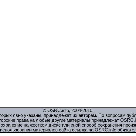
© OSRC.info, 2004-2010.
орых явно указаны, принадлежат их авторам. По вопросам пуб
торские права на любые другие материалы принадлежат OSRC.in
охранение на жестком диске или иной способ сохранения прои
использовании материалов сайта ссылка на OSRC.info обязате