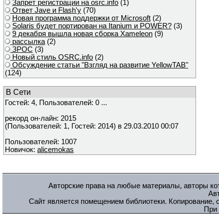
Запрет регистрации на osrc.info
(1)
Ответ Javе и Flash'у
(70)
Новая программа поддержки от Microsoft
(2)
Solaris будет портирован на Itanium и POWER?
(3)
9 декабря вышла новая сборка Xameleon
(9)
рассылка
(2)
ЗРОС
(3)
Новый стиль OSRC.info
(2)
Обсуждение статьи "Взгляд на развитие YellowTAB"
(124)
В Сети
Гостей: 4, Пользователей: 0 ...
рекорд он-лайн: 2015
(Пользователей: 1, Гостей: 2014) в 29.03.2010 00:07
Пользователей: 1007
Новичок:
alicemokas
Авторские права на любые материалы, авторы кот
Ав
Сайт является помещением библиотеки. Копирование, с
При 