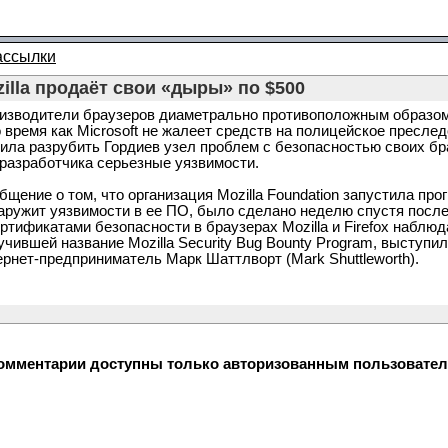
ассылки
illa продаёт свои «дыры» по $500
изводители браузеров диаметрально противоположным образом 
о время как Microsoft не жалеет средств на полицейское преслед
ила разрубить Гордиев узел проблем с безопасностью своих бр
разработчика серьезные уязвимости.
бщение о том, что организация Mozilla Foundation запустила пр
аружит уязвимости в ее ПО, было сделано неделю спустя после 
ертификатами безопасности в браузерах Mozilla и Firefox набл
учившей название Mozilla Security Bug Bounty Program, выступил
ернет-предприниматель Марк Шаттлворт (Mark Shuttleworth).
омментарии доступны только авторизованным пользователям