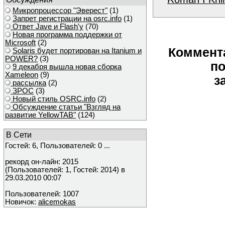
Микропроцессор "Эверест"
(1)
Запрет регистрации на osrc.info
(1)
Ответ Javе и Flash'у
(70)
Новая программа поддержки от
Microsoft
(2)
Коммент
Solaris будет портирован на Itanium и
POWER?
(3)
по
9 декабря вышла новая сборка
Xameleon
(9)
з
рассылка
(2)
ЗРОС
(3)
Новый стиль OSRC.info
(2)
Обсуждение статьи "Взгляд на
развитие YellowTAB"
(124)
В Сети
Гостей: 6, Пользователей: 0 ...
рекорд он-лайн: 2015
(Пользователей: 1, Гостей: 2014) в
29.03.2010 00:07
Пользователей: 1007
Новичок:
alicemokas