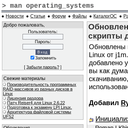
> man operating_systems
●
Новости
●
Статьи
●
Форум
●
Файлы
●
КаталогОС
●
Р
Добро пожаловать,
Обновлен
Пользователь:
скрипты д
Пароль:
Обновлены 
Linux от j1
Запомнить
добавлено у
[
Забыли пароль?
]
вы как дума
скачиванию,
Свежие материалы
Производительность программных
использован
RAID-массивов из разных дисков в
Linux
Лицензия раздора
Добавил
R
Патч Reiser4 для Linux 2.6.22
Подготовка к экзамену LPI Linux.
Архитектура файловой системы
UFS2
Инициализ
Roman I Kh
Обсуждения