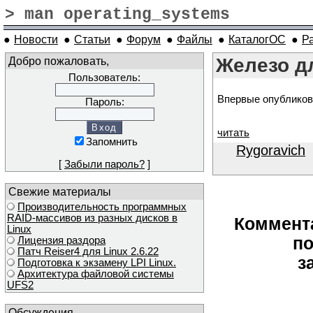
> man operating_systems
●
Новости
●
Статьи
●
Форум
●
Файлы
●
КаталогОС
●
Р
Добро пожаловать,
Железо д
Пользователь:
Впервые опубликов
Пароль:
читать
Запомнить
Rygoravich
в
[
Забыли пароль?
]
Свежие материалы
Производительность программных
RAID-массивов из разных дисков в
Коммент
Linux
по
Лицензия раздора
Патч Reiser4 для Linux 2.6.22
з
Подготовка к экзамену LPI Linux.
Архитектура файловой системы
UFS2
Обсуждения