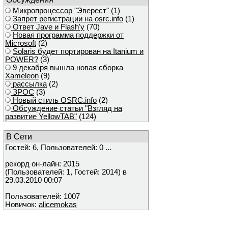
Микропроцессор "Эверест"
(1)
Запрет регистрации на osrc.info
(1)
Ответ Javе и Flash'у
(70)
Новая программа поддержки от
Microsoft
(2)
Solaris будет портирован на Itanium и
POWER?
(3)
9 декабря вышла новая сборка
Xameleon
(9)
рассылка
(2)
ЗРОС
(3)
Новый стиль OSRC.info
(2)
Обсуждение статьи "Взгляд на
развитие YellowTAB"
(124)
В Сети
Гостей: 6, Пользователей: 0 ...
рекорд он-лайн: 2015
(Пользователей: 1, Гостей: 2014) в
29.03.2010 00:07
Пользователей: 1007
Новичок:
alicemokas