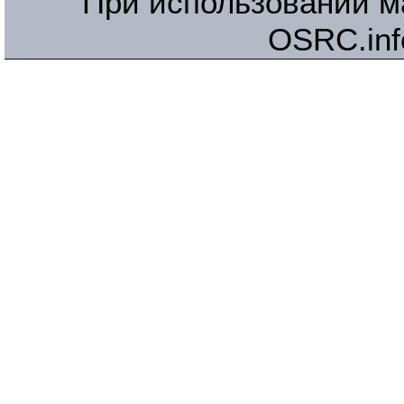
При использовании м
OSRC.inf