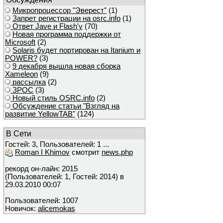
Микропроцессор "Эверест"
(1)
Запрет регистрации на osrc.info
(1)
Ответ Javе и Flash'у
(70)
Новая программа поддержки от
Microsoft
(2)
Solaris будет портирован на Itanium и
POWER?
(3)
9 декабря вышла новая сборка
Xameleon
(9)
рассылка
(2)
ЗРОС
(3)
Новый стиль OSRC.info
(2)
Обсуждение статьи "Взгляд на
развитие YellowTAB"
(124)
В Сети
Гостей: 3, Пользователей: 1 ...
Roman I Khimov
смотрит
news.php
рекорд он-лайн: 2015
(Пользователей: 1, Гостей: 2014) в
29.03.2010 00:07
Пользователей: 1007
Новичок:
alicemokas