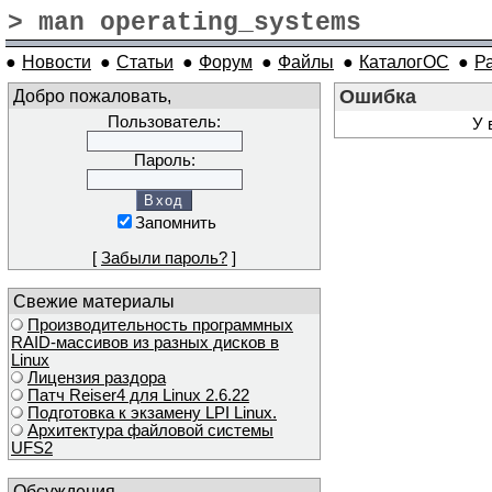
> man operating_systems
●
Новости
●
Статьи
●
Форум
●
Файлы
●
КаталогОС
●
Р
Добро пожаловать,
Ошибка
Пользователь:
У 
Пароль:
Запомнить
[
Забыли пароль?
]
Свежие материалы
Производительность программных
RAID-массивов из разных дисков в
Linux
Лицензия раздора
Патч Reiser4 для Linux 2.6.22
Подготовка к экзамену LPI Linux.
Архитектура файловой системы
UFS2
Обсуждения