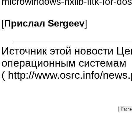
microwindows-nxlib-fltk-for-dos
[
Прислал Sergeev
]
Источник этой новости Ц
операционным системам
( http://www.osrc.info/news