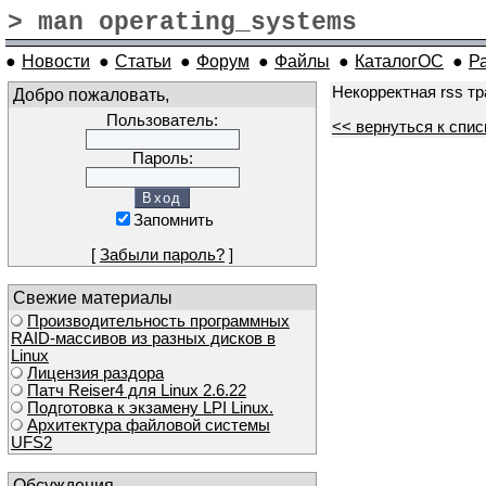
> man operating_systems
●
Новости
●
Статьи
●
Форум
●
Файлы
●
КаталогОС
●
Р
Некорректная rss т
Добро пожаловать,
Пользователь:
<< вернуться к спис
Пароль:
Запомнить
[
Забыли пароль?
]
Свежие материалы
Производительность программных
RAID-массивов из разных дисков в
Linux
Лицензия раздора
Патч Reiser4 для Linux 2.6.22
Подготовка к экзамену LPI Linux.
Архитектура файловой системы
UFS2
Обсуждения