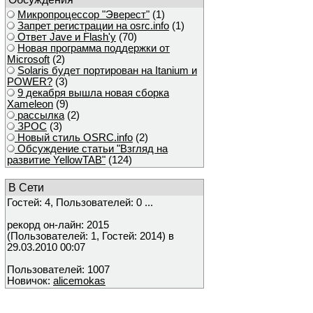
Микропроцессор "Эверест"
(1)
Запрет регистрации на osrc.info
(1)
Ответ Javе и Flash'у
(70)
Новая программа поддержки от
Microsoft
(2)
Solaris будет портирован на Itanium и
POWER?
(3)
9 декабря вышла новая сборка
Xameleon
(9)
рассылка
(2)
ЗРОС
(3)
Новый стиль OSRC.info
(2)
Обсуждение статьи "Взгляд на
развитие YellowTAB"
(124)
В Сети
Гостей: 4, Пользователей: 0 ...
рекорд он-лайн: 2015
(Пользователей: 1, Гостей: 2014) в
29.03.2010 00:07
Пользователей: 1007
Новичок:
alicemokas