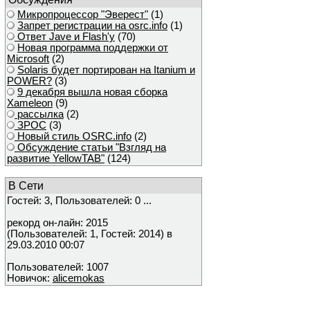
Микропроцессор "Эверест"
(1)
Запрет регистрации на osrc.info
(1)
Ответ Javе и Flash'у
(70)
Новая программа поддержки от
Microsoft
(2)
Solaris будет портирован на Itanium и
POWER?
(3)
9 декабря вышла новая сборка
Xameleon
(9)
рассылка
(2)
ЗРОС
(3)
Новый стиль OSRC.info
(2)
Обсуждение статьи "Взгляд на
развитие YellowTAB"
(124)
В Сети
Гостей: 3, Пользователей: 0 ...
рекорд он-лайн: 2015
(Пользователей: 1, Гостей: 2014) в
29.03.2010 00:07
Пользователей: 1007
Новичок:
alicemokas