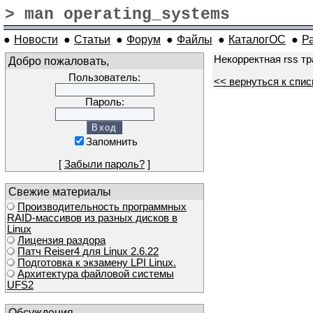
> man operating_systems
●
Новости
●
Статьи
●
Форум
●
Файлы
●
КаталогОС
●
Р
Некорректная rss т
Добро пожаловать,
Пользователь:
<< вернуться к спис
Пароль:
Запомнить
[
Забыли пароль?
]
Свежие материалы
Производительность программных
RAID-массивов из разных дисков в
Linux
Лицензия раздора
Патч Reiser4 для Linux 2.6.22
Подготовка к экзамену LPI Linux.
Архитектура файловой системы
UFS2
Обсуждения