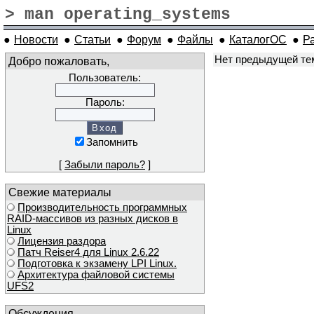
> man operating_systems
●
Новости
●
Статьи
●
Форум
●
Файлы
●
КаталогОС
●
Р
Нет предыдущей т
Добро пожаловать,
Пользователь:
Пароль:
Запомнить
[
Забыли пароль?
]
Свежие материалы
Производительность программных
RAID-массивов из разных дисков в
Linux
Лицензия раздора
Патч Reiser4 для Linux 2.6.22
Подготовка к экзамену LPI Linux.
Архитектура файловой системы
UFS2
Обсуждения