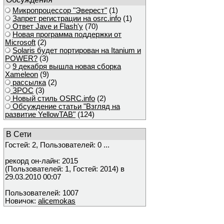
Микропроцессор "Эверест"
(1)
Запрет регистрации на osrc.info
(1)
Ответ Javе и Flash'у
(70)
Новая программа поддержки от
Microsoft
(2)
Solaris будет портирован на Itanium и
POWER?
(3)
9 декабря вышла новая сборка
Xameleon
(9)
рассылка
(2)
ЗРОС
(3)
Новый стиль OSRC.info
(2)
Обсуждение статьи "Взгляд на
развитие YellowTAB"
(124)
В Сети
Гостей: 2, Пользователей: 0 ...
рекорд он-лайн: 2015
(Пользователей: 1, Гостей: 2014) в
29.03.2010 00:07
Пользователей: 1007
Новичок:
alicemokas