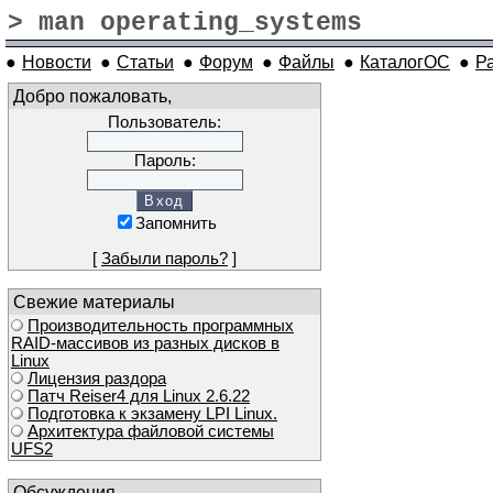
> man operating_systems
●
Новости
●
Статьи
●
Форум
●
Файлы
●
КаталогОС
●
Р
Добро пожаловать,
Пользователь:
Пароль:
Запомнить
[
Забыли пароль?
]
Свежие материалы
Производительность программных
RAID-массивов из разных дисков в
Linux
Лицензия раздора
Патч Reiser4 для Linux 2.6.22
Подготовка к экзамену LPI Linux.
Архитектура файловой системы
UFS2
Обсуждения