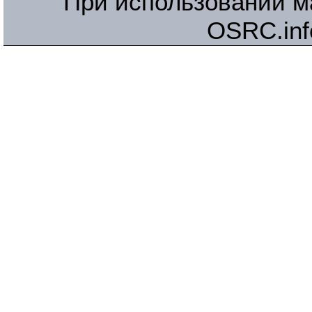
При использовании м
OSRC.inf