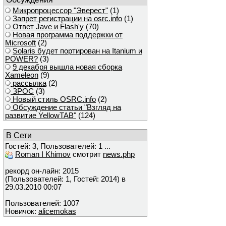
Микропроцессор "Эверест"
(1)
Запрет регистрации на osrc.info
(1)
Ответ Javе и Flash'у
(70)
Новая программа поддержки от
Microsoft
(2)
Solaris будет портирован на Itanium и
POWER?
(3)
9 декабря вышла новая сборка
Xameleon
(9)
рассылка
(2)
ЗРОС
(3)
Новый стиль OSRC.info
(2)
Обсуждение статьи "Взгляд на
развитие YellowTAB"
(124)
В Сети
Гостей: 3, Пользователей: 1 ...
Roman I Khimov
смотрит
news.php
рекорд он-лайн: 2015
(Пользователей: 1, Гостей: 2014) в
29.03.2010 00:07
Пользователей: 1007
Новичок:
alicemokas