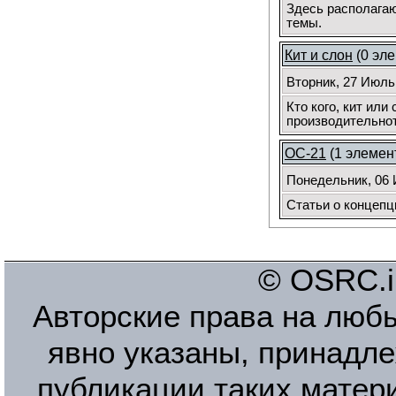
Здесь располагаю
темы.
Кит и слон
(0 эле
Вторник, 27 Июль
Кто кого, кит ил
производительноти
ОС-21
(1 элемен
Понедельник, 06 
Статьи о концепц
© OSRC.in
Авторские права на люб
явно указаны, принадле
публикации таких матер