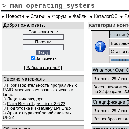
> man operating_systems
●
Новости
●
Статьи
●
Форум
●
Файлы
●
КаталогОС
●
Р
Добро пожаловать,
Категории конт
Пользователь:
Статьи
(
Пароль:
Воскресе
Статьи н
Запомнить
[
Забыли пароль?
]
Write Your Own 
Свежие материалы
Вторник, 29 Июнь
Производительность программных
Здесь находится 
RAID-массивов из разных дисков в
по 22 февраля 200
Linux
Лицензия раздора
Спецификации
(
Патч Reiser4 для Linux 2.6.22
Подготовка к экзамену LPI Linux.
Вторник, 29 Июнь
Архитектура файловой системы
UFS2
Разнообразная до
Обсуждения