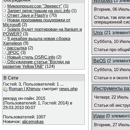
Windows
(3 элем
Микропроцессор "Эверест"
(1)
Вторник, 06 Июль
Запрет регистрации на osrc.info
(1)
Ответ Javе и Flash'у
(70)
Статьи, так или 
Новая программа поддержки от
операционной сис
Microsoft
(2)
Solaris будет портирован на Itanium и
Unix
(21 элемент
POWER?
(3)
9 декабря вышла новая сборка
Суббота, 10 Июль
Xameleon
(9)
рассылка
(2)
Статьи про общий U
ЗРОС
(3)
Новый стиль OSRC.info
(2)
BeOS
(2 элемент
Обсуждение статьи "Взгляд на
развитие YellowTAB"
(124)
Суббота, 10 Июль
В Сети
Статьи о и около
Гостей: 3, Пользователей: 1 ...
Инструменты ра
Roman I Khimov
смотрит
news.php
Четверг, 22 Июль 
рекорд он-лайн: 2015
(Пользователей: 1, Гостей: 2014) в
Статьи об инстру
29.03.2010 00:07
Идеи
(0 элемента
Пользователей: 1007
Новичок:
alicemokas
Вторник, 27 Июль