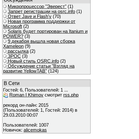
Микропроцессор "Эверест"
(1)
Запрет регистрации на osrc.info
(1)
Ответ Javе и Flash'у
(70)
Новая программа поддержки от
Microsoft
(2)
Solaris будет портирован на Itanium и
POWER?
(3)
9 декабря вышла новая сборка
Xameleon
(9)
рассылка
(2)
ЗРОС
(3)
Новый стиль OSRC.info
(2)
Обсуждение статьи "Взгляд на
развитие YellowTAB"
(124)
В Сети
Гостей: 6, Пользователей: 1 ...
Roman I Khimov
смотрит
rss.php
рекорд он-лайн: 2015
(Пользователей: 1, Гостей: 2014) в
29.03.2010 00:07
Пользователей: 1007
Новичок:
alicemokas