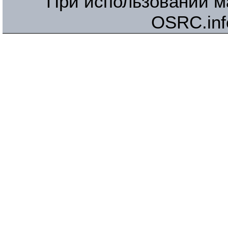
При использовании м
OSRC.inf