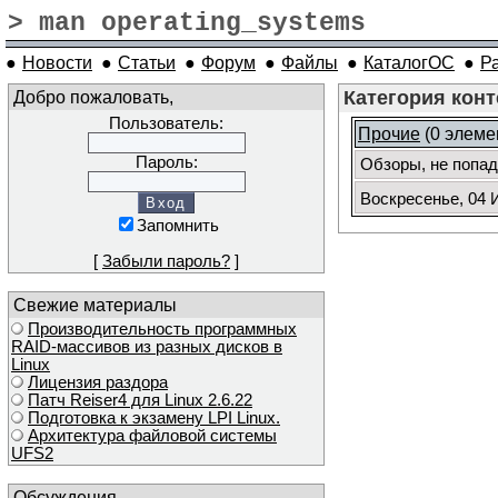
> man operating_systems
●
Новости
●
Статьи
●
Форум
●
Файлы
●
КаталогОС
●
Р
Добро пожаловать,
Категория конт
Пользователь:
Прочие
(0 элеме
Пароль:
Обзоры, не попа
Воскресенье, 04 И
Запомнить
[
Забыли пароль?
]
Свежие материалы
Производительность программных
RAID-массивов из разных дисков в
Linux
Лицензия раздора
Патч Reiser4 для Linux 2.6.22
Подготовка к экзамену LPI Linux.
Архитектура файловой системы
UFS2
Обсуждения