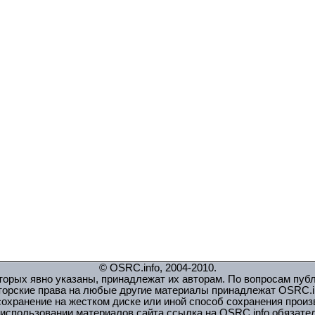
© OSRC.info, 2004-2010.
орых явно указаны, принадлежат их авторам. По вопросам пуб
торские права на любые другие материалы принадлежат OSRC.in
охранение на жестком диске или иной способ сохранения прои
использовании материалов сайта ссылка на OSRC.info обязате