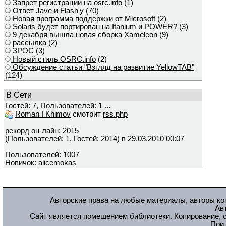
Запрет регистрации на osrc.info
(1)
Ответ Javе и Flash'у
(70)
Новая программа поддержки от Microsoft
(2)
Solaris будет портирован на Itanium и POWER?
(3)
9 декабря вышла новая сборка Xameleon
(9)
рассылка
(2)
ЗРОС
(3)
Новый стиль OSRC.info
(2)
Обсуждение статьи "Взгляд на развитие YellowTAB"
(124)
В Сети
Гостей: 7, Пользователей: 1 ...
Roman I Khimov
смотрит
rss.php
рекорд он-лайн: 2015
(Пользователей: 1, Гостей: 2014) в 29.03.2010 00:07
Пользователей: 1007
Новичок:
alicemokas
Авторские права на любые материалы, авторы кот
Ав
Сайт является помещением библиотеки. Копирование, с
При 