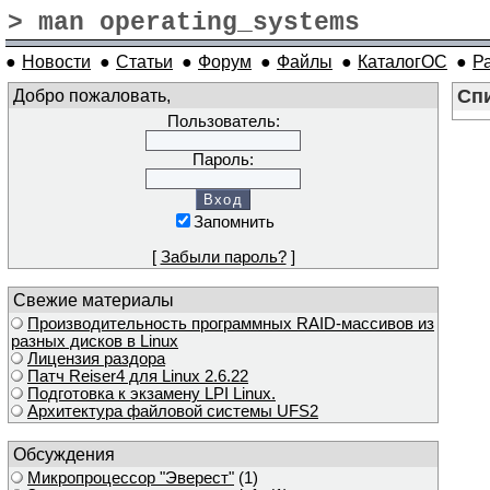
> man operating_systems
●
Новости
●
Статьи
●
Форум
●
Файлы
●
КаталогОС
●
Р
Добро пожаловать,
Спи
Пользователь:
Пароль:
Запомнить
[
Забыли пароль?
]
Свежие материалы
Производительность программных RAID-массивов из
разных дисков в Linux
Лицензия раздора
Патч Reiser4 для Linux 2.6.22
Подготовка к экзамену LPI Linux.
Архитектура файловой системы UFS2
Обсуждения
Микропроцессор "Эверест"
(1)