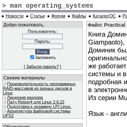
> man operating_systems
●
Новости
●
Статьи
●
Форум
●
Файлы
●
КаталогОС
●
Р
Добро пожаловать,
Файл: Practical
Пользователь:
Книга Доми
Giampaolo),
Пароль:
Доминик бы
оригинальн
Запомнить
же работает
[
Забыли пароль?
]
системы и в
Свежие материалы
подробная и
Производительность программных
в электронн
RAID-массивов из разных дисков в
Linux
Из серии Mu
Лицензия раздора
Патч Reiser4 для Linux 2.6.22
Подготовка к экзамену LPI Linux.
Архитектура файловой системы
Язык - англ
UFS2
Обсуждения