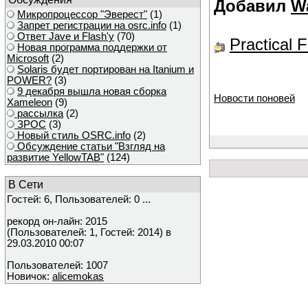
Добавил
W
Микропроцессор "Эверест"
(1)
Запрет регистрации на osrc.info
(1)
Ответ Javе и Flash'у
(70)
Practical 
Новая программа поддержки от
Microsoft
(2)
Solaris будет портирован на Itanium и
POWER?
(3)
9 декабря вышла новая сборка
Новости поновей
Xameleon
(9)
рассылка
(2)
ЗРОС
(3)
Новый стиль OSRC.info
(2)
Обсуждение статьи "Взгляд на
развитие YellowTAB"
(124)
В Сети
Гостей: 6, Пользователей: 0 ...
рекорд он-лайн: 2015
(Пользователей: 1, Гостей: 2014) в
29.03.2010 00:07
Пользователей: 1007
Новичок:
alicemokas