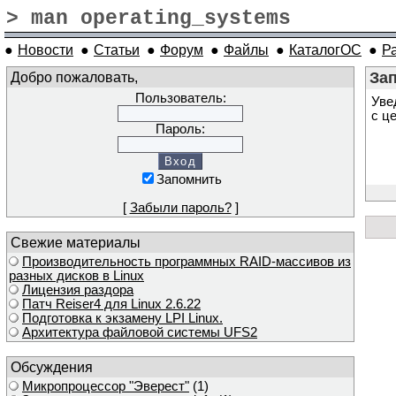
> man operating_systems
●
Новости
●
Статьи
●
Форум
●
Файлы
●
КаталогОС
●
Р
Добро пожаловать,
Зап
Пользователь:
Уве
с ц
Пароль:
Запомнить
[
Забыли пароль?
]
Свежие материалы
Производительность программных RAID-массивов из
разных дисков в Linux
Лицензия раздора
Патч Reiser4 для Linux 2.6.22
Подготовка к экзамену LPI Linux.
Архитектура файловой системы UFS2
Обсуждения
Микропроцессор "Эверест"
(1)