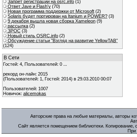
Запрет регистрации на osrc.info
(1)
Ответ Javе и Flash'у
(70)
Новая программа поддержки от Microsoft
(2)
Solaris будет портирован на Itanium и POWER?
(3)
9 декабря вышла новая сборка Xameleon
(9)
рассылка
(2)
ЗРОС
(3)
Новый стиль OSRC.info
(2)
Обсуждение статьи "Взгляд на развитие YellowTAB"
(124)
В Сети
Гостей: 4, Пользователей: 0 ...
рекорд он-лайн: 2015
(Пользователей: 1, Гостей: 2014) в 29.03.2010 00:07
Пользователей: 1007
Новичок:
alicemokas
Авторские права на любые материалы, авторы кот
Ав
Сайт является помещением библиотеки. Копирование, с
При 