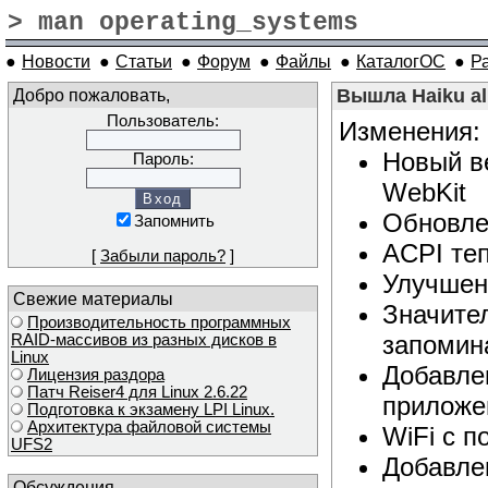
> man operating_systems
●
Новости
●
Статьи
●
Форум
●
Файлы
●
КаталогОС
●
Р
Добро пожаловать,
Вышла Haiku al
Пользователь:
Изменения:
Новый ве
Пароль:
WebKit
Обновле
Запомнить
ACPI те
[
Забыли пароль?
]
Улучшен
Свежие материалы
Значите
Производительность программных
запомин
RAID-массивов из разных дисков в
Linux
Добавле
Лицензия раздора
Патч Reiser4 для Linux 2.6.22
приложе
Подготовка к экзамену LPI Linux.
Архитектура файловой системы
WiFi с 
UFS2
Добавлен
Обсуждения