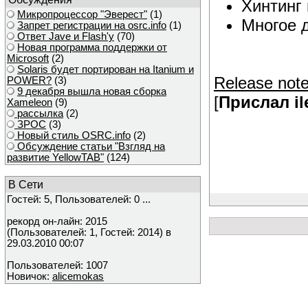
Хинтинг
Микропроцессор "Эверест"
(1)
Многое 
Запрет регистрации на osrc.info
(1)
Ответ Javе и Flash'у
(70)
Новая программа поддержки от
Microsoft
(2)
Solaris будет портирован на Itanium и
Release not
POWER?
(3)
9 декабря вышла новая сборка
[
Прислал il
Xameleon
(9)
рассылка
(2)
ЗРОС
(3)
Новый стиль OSRC.info
(2)
Обсуждение статьи "Взгляд на
развитие YellowTAB"
(124)
В Сети
Гостей: 5, Пользователей: 0 ...
рекорд он-лайн: 2015
(Пользователей: 1, Гостей: 2014) в
29.03.2010 00:07
Пользователей: 1007
Новичок:
alicemokas