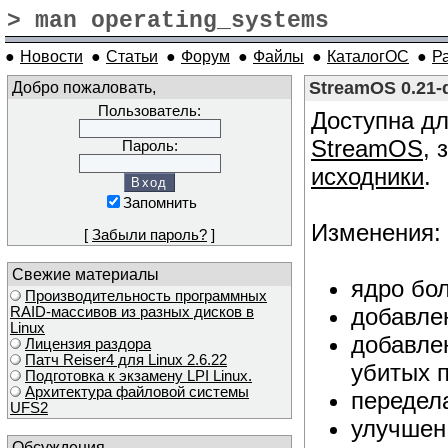
> man operating_systems
●
Новости
●
Статьи
●
Форум
●
Файлы
●
КаталогОС
●
Р
Добро пожаловать,
StreamOS 0.21-
Пользователь:
Доступна дл
StreamOS
, 
Пароль:
исходники
.
Запомнить
Изменения:
[
Забыли пароль?
]
Свежие материалы
ядро бо
Производительность программных
добавлен
RAID-массивов из разных дисков в
Linux
добавле
Лицензия раздора
Патч Reiser4 для Linux 2.6.22
убитых п
Подготовка к экзамену LPI Linux.
Архитектура файловой системы
передела
UFS2
улучшен 
Обсуждения