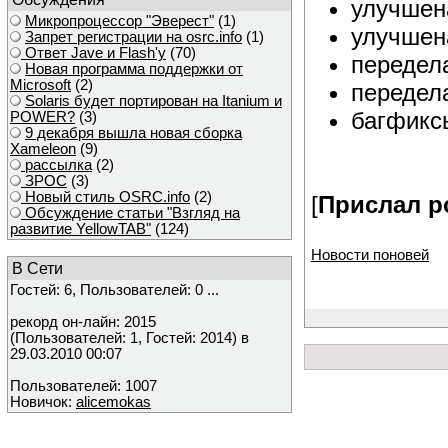
улучшен
Микропроцессор "Эверест"
(1)
улучшен
Запрет регистрации на osrc.info
(1)
Ответ Javе и Flash'у
(70)
передел
Новая программа поддержки от
Microsoft
(2)
передел
Solaris будет портирован на Itanium и
багфикс
POWER?
(3)
9 декабря вышла новая сборка
Xameleon
(9)
рассылка
(2)
ЗРОС
(3)
Новый стиль OSRC.info
(2)
[
Прислал po
Обсуждение статьи "Взгляд на
развитие YellowTAB"
(124)
Новости поновей
В Сети
Гостей: 6, Пользователей: 0 ...
рекорд он-лайн: 2015
(Пользователей: 1, Гостей: 2014) в
29.03.2010 00:07
Пользователей: 1007
Новичок:
alicemokas