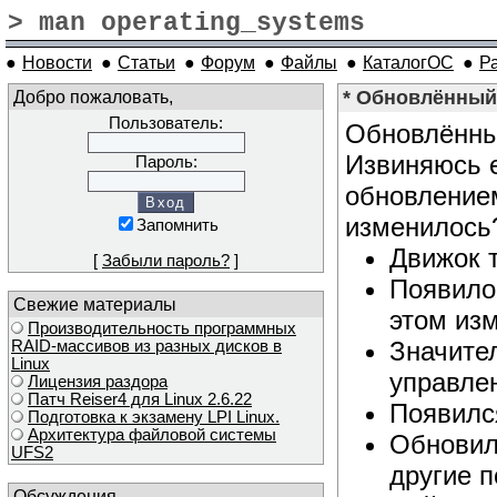
> man operating_systems
●
Новости
●
Статьи
●
Форум
●
Файлы
●
КаталогОС
●
Р
Добро пожаловать,
* Обновлённый 
Пользователь:
Обновлённый
Извиняюсь е
Пароль:
обновлением
изменилось
Запомнить
Движок т
[
Забыли пароль?
]
Появило
Свежие материалы
этом из
Производительность программных
Значите
RAID-массивов из разных дисков в
Linux
управле
Лицензия раздора
Патч Reiser4 для Linux 2.6.22
Появилс
Подготовка к экзамену LPI Linux.
Архитектура файловой системы
Обновил
UFS2
другие п
Обсуждения