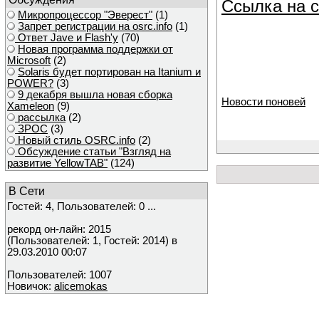
Ссылка на с
Микропроцессор "Эверест"
(1)
Запрет регистрации на osrc.info
(1)
Ответ Javе и Flash'у
(70)
Новая программа поддержки от
Microsoft
(2)
Solaris будет портирован на Itanium и
POWER?
(3)
9 декабря вышла новая сборка
Новости поновей
Xameleon
(9)
рассылка
(2)
ЗРОС
(3)
Новый стиль OSRC.info
(2)
Обсуждение статьи "Взгляд на
развитие YellowTAB"
(124)
В Сети
Гостей: 4, Пользователей: 0 ...
рекорд он-лайн: 2015
(Пользователей: 1, Гостей: 2014) в
29.03.2010 00:07
Пользователей: 1007
Новичок:
alicemokas