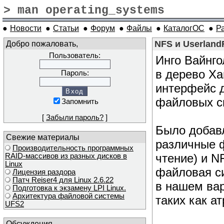
> man operating_systems
●
Новости
●
Статьи
●
Форум
●
Файлы
●
КаталогОС
●
Р
Добро пожаловать,
NFS и Userland
Пользователь:
Инго Вайнго
в дерево Х
Пароль:
интерфейс д
файловых с
Запомнить
[
Забыли пароль?
]
Было добав
Свежие материалы
различные 
Производительность программных
чтение) и N
RAID-массивов из разных дисков в
Linux
файловая с
Лицензия раздора
Патч Reiser4 для Linux 2.6.22
в нашем ва
Подготовка к экзамену LPI Linux.
Архитектура файловой системы
таких как а
UFS2
Обсуждения