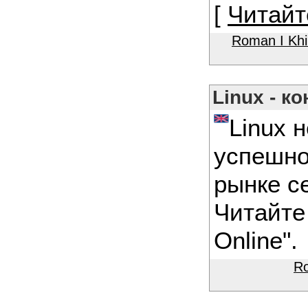
[
Читайт
Roman I Kh
Linux - к
Linux н
успешно
рынке с
Читайт
Online".
R