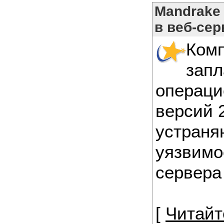
Mandrake
в веб-се
Ком
запл
операци
версий 2
устраня
уязвимо
сервера
[
Читайт