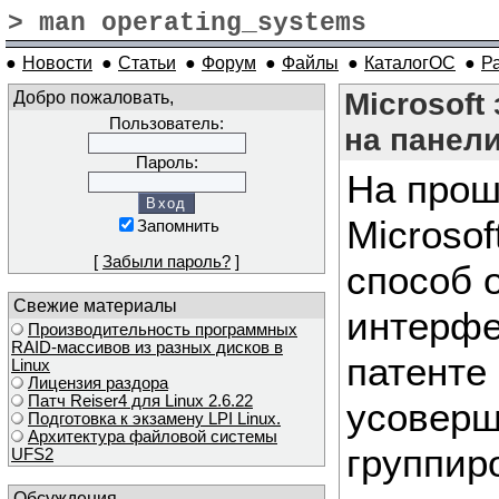
> man operating_systems
●
Новости
●
Статьи
●
Форум
●
Файлы
●
КаталогОС
●
Р
Добро пожаловать,
Microsoft
Пользователь:
на панели
Пароль:
На прош
Microsof
Запомнить
[
Забыли пароль?
]
способ 
Свежие материалы
интерфе
Производительность программных
RAID-массивов из разных дисков в
патенте
Linux
Лицензия раздора
Патч Reiser4 для Linux 2.6.22
усоверш
Подготовка к экзамену LPI Linux.
Архитектура файловой системы
группир
UFS2
Обсуждения