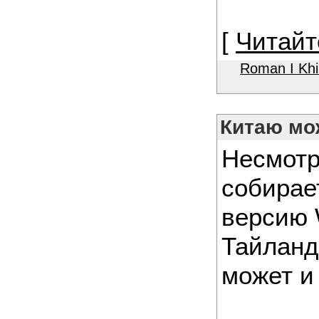
[
Читайт
Roman I Kh
Китаю мо
Несмотря
собирае
версию 
Тайланд
может и