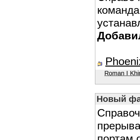
команда
устанав
Добав
Phoeni
Roman I Kh
Новый фа
Справоч
прерыва
портам 