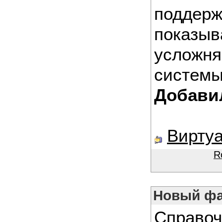
поддерж
показыв
усложня
системы
Добав
Вирту
R
Новый фа
Справоч