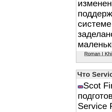
изменен
поддерж
системе 
заделан
маленьк
Roman I Kh
Что Servi
Scot Fi
подгото
Service 