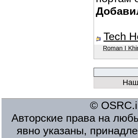
Добав
Tech H
Roman I Kh
Наш
© OSRC.in
Авторские права на люб
явно указаны, принадле