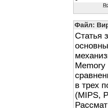
R
Файл: Ви
Статья 
основны
механиз
Memory 
сравнен
в трех 
(MIPS, 
Рассмат