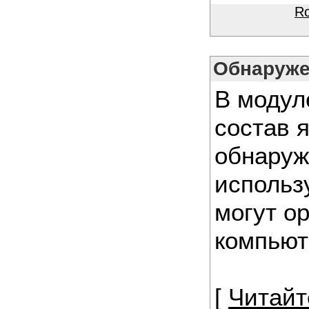
R
Обнаружен
В модуле
состав я
обнаруж
использ
могут о
компьют
[
Читайт