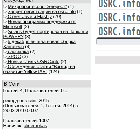
Микропроцессор "Эверест"
(1)
Запрет регистрации на osrc.info
(1)
Ответ Javе и Flash'у
(70)
Новая программа поддержки от
Microsoft
(2)
Solaris будет портирован на Itanium и
POWER?
(3)
9 декабря вышла новая сборка
Xameleon
(9)
рассылка
(2)
ЗРОС
(3)
Новый стиль OSRC.info
(2)
Обсуждение статьи "Взгляд на
развитие YellowTAB"
(124)
В Сети
Гостей: 4, Пользователей: 0 ...
рекорд он-лайн: 2015
(Пользователей: 1, Гостей: 2014) в
29.03.2010 00:07
Пользователей: 1007
Новичок:
alicemokas