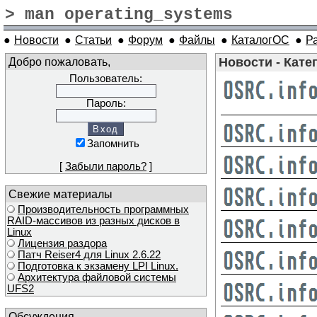
> man operating_systems
●
Новости
●
Статьи
●
Форум
●
Файлы
●
КаталогОС
●
Р
Добро пожаловать,
Новости - Катег
Пользователь:
Пароль:
Запомнить
[
Забыли пароль?
]
Свежие материалы
Производительность программных
RAID-массивов из разных дисков в
Linux
Лицензия раздора
Патч Reiser4 для Linux 2.6.22
Подготовка к экзамену LPI Linux.
Архитектура файловой системы
UFS2
Обсуждения