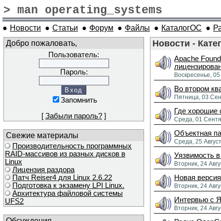
> man operating_systems
●
Новости
●
Статьи
●
Форум
●
Файлы
●
КаталогОС
●
Р
Добро пожаловать,
Новости - Кате
Пользователь:
Apache Found
лицензирова
Пароль:
Воскресенье, 05
Во втором кв
Пятница, 03 Сен
Запомнить
Где хорошие 
[
Забыли пароль?
]
Среда, 01 Сентя
Объектная па
Свежие материалы
Среда, 25 Авгус
Производительность программных
RAID-массивов из разных дисков в
Уязвимость в
Linux
Вторник, 24 Авгу
Лицензия раздора
Патч Reiser4 для Linux 2.6.22
Новая версия
Подготовка к экзамену LPI Linux.
Вторник, 24 Авгу
Архитектура файловой системы
Интервью с 
UFS2
Вторник, 24 Авгу
Обсуждения