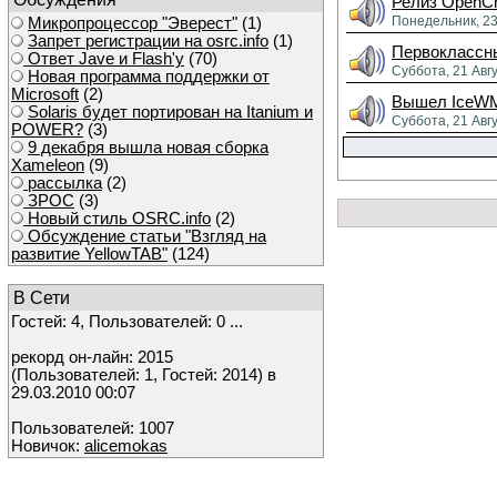
Релиз OpenCr
Понедельник, 23
Микропроцессор "Эверест"
(1)
Запрет регистрации на osrc.info
(1)
Первоклассн
Ответ Javе и Flash'у
(70)
Суббота, 21 Авг
Новая программа поддержки от
Microsoft
(2)
Вышел IceWM
Solaris будет портирован на Itanium и
Суббота, 21 Авг
POWER?
(3)
9 декабря вышла новая сборка
Xameleon
(9)
рассылка
(2)
ЗРОС
(3)
Новый стиль OSRC.info
(2)
Обсуждение статьи "Взгляд на
развитие YellowTAB"
(124)
В Сети
Гостей: 4, Пользователей: 0 ...
рекорд он-лайн: 2015
(Пользователей: 1, Гостей: 2014) в
29.03.2010 00:07
Пользователей: 1007
Новичок:
alicemokas