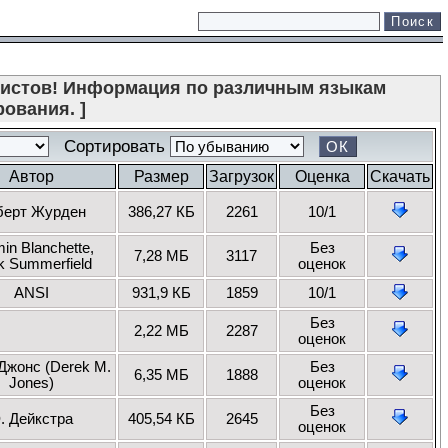
мистов! Информация по различным языкам
ования. ]
Сортировать
Автор
Размер
Загрузок
Оценка
Скачать
берт Журден
386,27 КБ
2261
10/1
in Blanchette,
Без
7,28 МБ
3117
k Summerfield
оценок
ANSI
931,9 КБ
1859
10/1
Без
2,22 МБ
2287
оценок
Джонс (Derek M.
Без
6,35 МБ
1888
Jones)
оценок
Без
. Дейкстра
405,54 КБ
2645
оценок