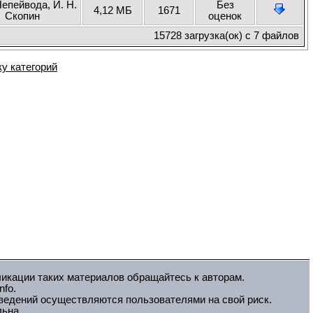
Непейвода, И. Н.
Без
4,12 МБ
1671
Скопин
оценок
15728 загрузка(ок) с 7 файлов
ку категорий
ликации таких материалов обращайтесь к авторам.
fo.
зведений осуществляются пользователями на свой риск.
льна.