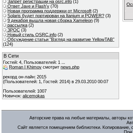
Запрет регистрации на osrc.info
(1)
Ос
Ответ Javе и Flash'у
(70)
Новая программа поддержки от Microsoft
(2)
Solaris будет портирован на Itanium и POWER?
(3)
9 декабря вышла новая сборка Xameleon
(9)
рассылка
(2)
ЗРОС
(3)
Новый стиль OSRC.info
(2)
Обсуждение статьи "Взгляд на развитие YellowTAB"
(124)
В Сети
Гостей: 4, Пользователей: 1 ...
Roman I Khimov
смотрит
news.php
рекорд он-лайн: 2015
(Пользователей: 1, Гостей: 2014) в 29.03.2010 00:07
Пользователей: 1007
Новичок:
alicemokas
Авторские права на любые материалы, авторы кот
Ав
Сайт является помещением библиотеки. Копирование, с
При 