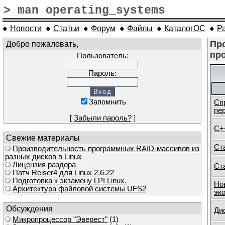
> man operating_systems
●
Новости
●
Статьи
●
Форум
●
Файлы
●
КаталогОС
●
Р
Добро пожаловать,
Пр
пр
Пользователь:
Пароль:
Запомнить
Сп
пе
[
Забыли пароль?
]
C+
Свежие материалы
Ст
Производительность программных RAID-массивов из
разных дисков в Linux
Лицензия раздора
Ст
Патч Reiser4 для Linux 2.6.22
Подготовка к экзамену LPI Linux.
Но
Архитектура файловой системы UFS2
эк
Обсуждения
Ди
Микропроцессор "Эверест"
(1)