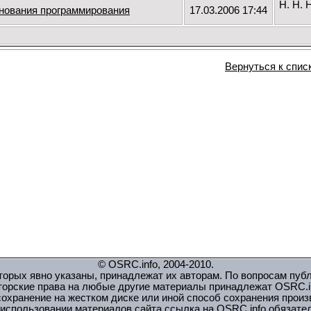
Н. Н. 
нования программирования
17.03.2006 17:44
Вернуться к спис
© OSRC.info, 2004-2010.
орых явно указаны, принадлежат их авторам. По вопросам пуб
торские права на любые другие материалы принадлежат OSRC.in
охранение на жестком диске или иной способ сохранения прои
использовании материалов сайта ссылка на OSRC.info обязате