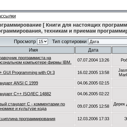
ассылки
ограммирование [ Книги для настоящих програм
ограммирования, техникам и приемам программир
Просмотр
Тип сортировки
Имя
Дата
равочник программиста на
07.07.2004 13:26
Ро
рсональном компьютере фирмы IBM.
Jasm
+ GUI Programming with Qt 3
16.02.2005 13:58
Mar
андарт ANSI C 1999
04.06.2005 02:15
андарт C++ ISO/IEC 14882
04.06.2005 02:22
вый стандарт C - комментарии по
Дерек 
09.07.2005 12:58
ономике и культуре кода
сциплина программирования
12.03.2006 17:33
Э